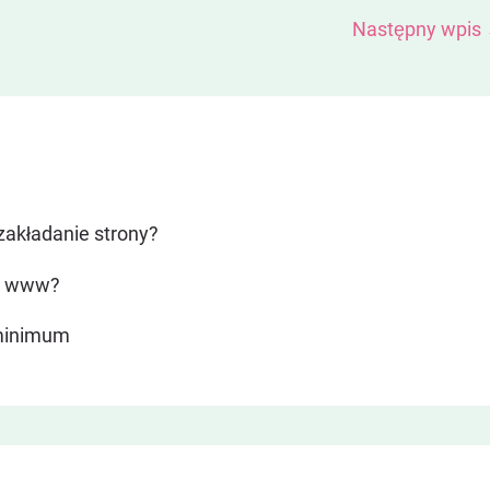
Następny wpis
zakładanie strony?
nę www?
 minimum