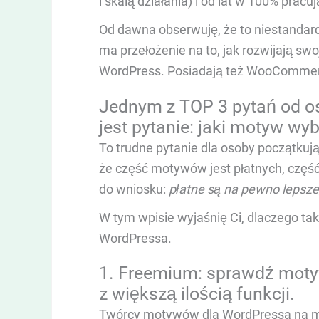
i skalą działania) i od lat w 100% pracuj
Od dawna obserwuję, że to niestandar
ma przełożenie na to, jak rozwijają s
WordPress. Posiadają też WooCommerce
Jednym z TOP 3 pytań od o
jest pytanie: jaki motyw wy
To trudne pytanie dla osoby początku
że część motywów jest płatnych, część
do wniosku:
płatne są na pewno lepsze
W tym wpisie wyjaśnię Ci, dlaczego ta
WordPressa.
1. Freemium: sprawdź motyw
z większą ilością funkcji.
Twórcy motywów dla WordPressa na ma