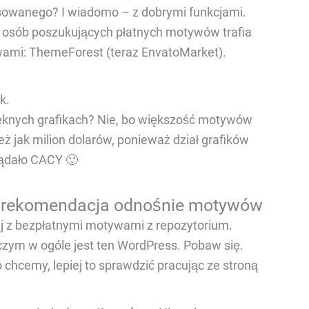
usowanego? I wiadomo – z dobrymi funkcjami.
 osób poszukujących płatnych motywów trafia
wami: ThemeForest (teraz EnvatoMarket).
ak.
pięknych grafikach? Nie, bo większość motywów
ż jak milion dolarów, ponieważ dział grafików
glądało CACY 🙂
a rekomendacja odnośnie motywów
ij z bezpłatnymi motywami z repozytorium.
czym w ogóle jest ten WordPress. Pobaw się.
 chcemy, lepiej to sprawdzić pracując ze stroną