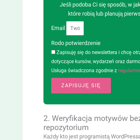
Jeśli podoba Ci się sposób, w ja
które robią lub planują pier
Email
Rodo potwierdzenie
Zapisuję się do newslettera i chcę o
dotyczące kursów, wydarzeń oraz darmow
Usługa świadczona zgodnie z
regulamin
ZAPISUJĘ SIĘ
2. Weryfikacja motywów bez
repozytorium
Każdy kto jest programistą WordPres