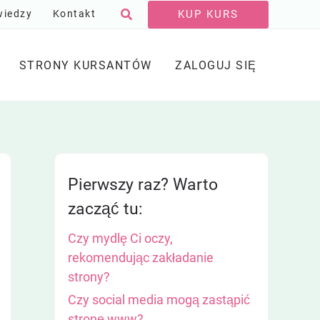
Szukaj
KUP KURS
wiedzy
Kontakt
STRONY KURSANTÓW
ZALOGUJ SIĘ
Pierwszy raz? Warto
zacząć tu:
Czy mydlę Ci oczy,
rekomendując zakładanie
strony?
Czy social media mogą zastąpić
stronę www?