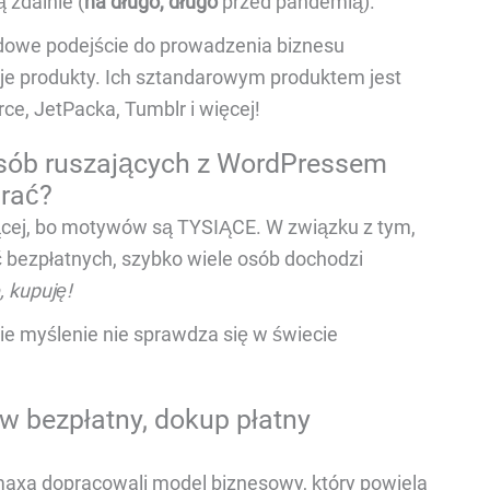
ą zdalnie (
na długo, długo
przed pandemią).
dowe podejście do prowadzenia biznesu
woje produkty. Ich sztandarowym produktem jest
, JetPacka, Tumblr i więcej!
sób ruszających z WordPressem
brać?
jącej, bo motywów są TYSIĄCE. W związku z tym,
 bezpłatnych, szybko wiele osób dochodzi
, kupuję!
kie myślenie nie sprawdza się w świecie
 bezpłatny, dokup płatny
xa dopracowali model biznesowy, który powiela