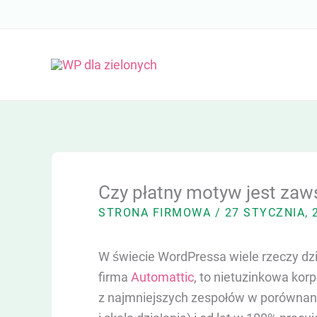
Przejdź
do
treści
Czy płatny motyw jest zaw
STRONA FIRMOWA
/
27 STYCZNIA,
W świecie WordPressa wiele rzeczy dzia
firma
Automattic
, to nietuzinkowa kor
z najmniejszych zespołów w porównani